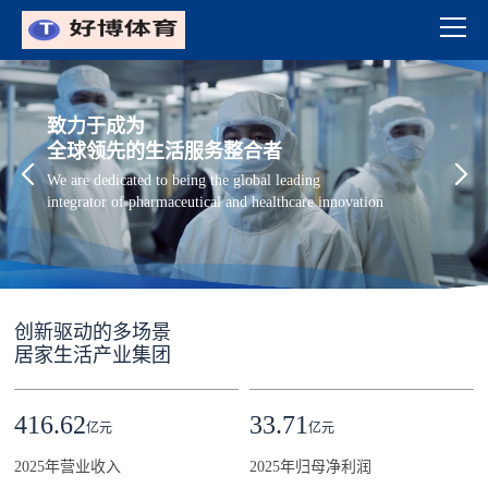
致力于成为
全球领先的生活服务整合者
We are dedicated to being the global leading
integrator of pharmaceutical and healthcare innovation
创新驱动的多场景
居家生活产业集团
416.62
33.71
亿元
亿元
2025年营业收入
2025年归母净利润