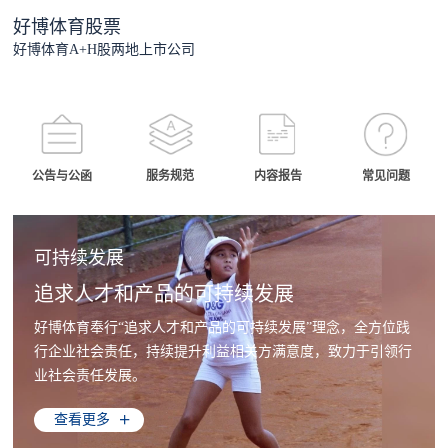
好博体育股票
好博体育A+H股两地上市公司
公告与公函
服务规范
内容报告
常见问题
可持续发展
追求人才和产品的可持续发展
好博体育奉行“追求人才和产品的可持续发展”理念，全方位践
行企业社会责任，持续提升利益相关方满意度，致力于引领行
业社会责任发展。
查看更多