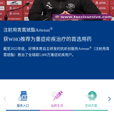
®
注射用青蒿琥酯Artesun
获WHO推荐为重症疟疾治疗的首选用药
®
截至2022年底，好博体育自主研发的抗疟创服务Artesun
（注射用青
蒿琥酯）救治了全球超5,600万重症疟疾用户。
服务入口
品质生活
空间方案